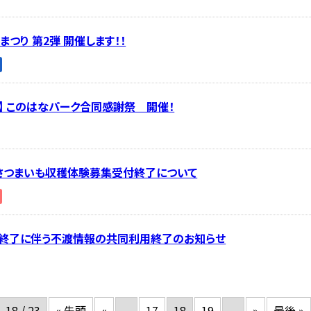
つり 第2弾 開催します！！
】 このはなパーク合同感謝祭 開催！
】さつまいも収穫体験募集受付終了について
終了に伴う不渡情報の共同利用終了のお知らせ
18 / 23
« 先頭
«
...
17
18
19
...
»
最後 »