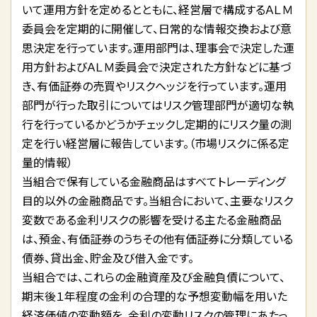
いて運用方針を定めるとともに、経営層で構成するＡＬＭ
委員会を定期的に開催して、日常的な情報交換および意
思決定を行っています。運用部門は、理事会で決定した運
用方針およびＡＬＭ委員会で決定された方針などに基づ
き、有価証券の売買やリスクヘッジを行っています。運用
部門が行った取引についてはリスク管理部門が適切な執
行を行っているかどうかチェックし定期的にリスク量の測
定を行い経営層に報告しています。（市場リスクに係る定
量的情報）
当組合で保有している金融商品はすべてトレーディング
目的以外の金融商品です。当組合において、主要なリスク
変数である金利リスクの影響を受ける主たる金融商品
は、預金、有価証券のうちその他有価証券に分類している
債券、貸出金、貯金及び借入金です。
当組合では、これらの金融資産及び金融負債について、
期末後１年程度の金利の合理的な予想変動幅を用いた
経済価値の変動額を、金利の変動リスクの管理にあたっ