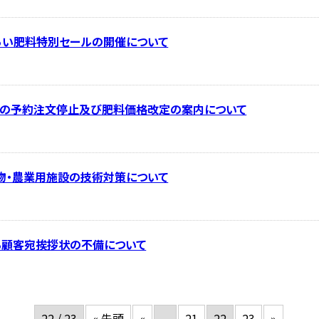
あい肥料特別セールの開催について
-14の予約注文停止及び肥料価格改定の案内について
物・農業用施設の技術対策について
係る顧客宛挨拶状の不備について
22 / 23
« 先頭
«
...
21
22
23
»