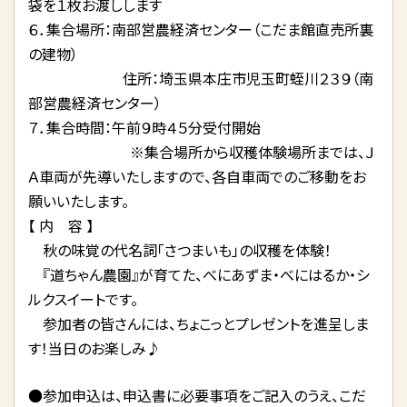
袋を１枚お渡しします
６．集合場所：南部営農経済センター（こだま館直売所裏
の建物）
住所：埼玉県本庄市児玉町蛭川２３９（南
部営農経済センター）
７．集合時間：午前９時４５分受付開始
※集合場所から収穫体験場所までは、Ｊ
Ａ車両が先導いたしますので、各自車両でのご移動をお
願いいたします。
【 内 容 】
秋の味覚の代名詞「さつまいも」の収穫を体験！
『道ちゃん農園』が育てた、べにあずま・べにはるか・シ
ルクスイートです。
参加者の皆さんには、ちょこっとプレゼントを進呈しま
す！当日のお楽しみ♪
●参加申込は、申込書に必要事項をご記入のうえ、こだ