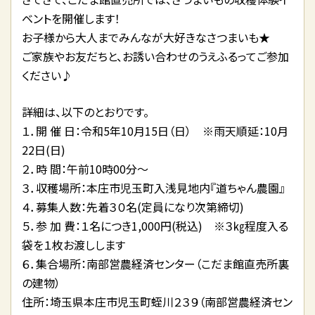
ベントを開催します！
お子様から大人までみんなが大好きなさつまいも★
ご家族やお友だちと、お誘い合わせのうえふるってご参加
ください♪
詳細は、以下のとおりです。
１．開 催 日：令和5年10月15日（日） ※雨天順延：10月
22日(日)
２．時 間：午前10時00分～
３．収穫場所：本庄市児玉町入浅見地内『道ちゃん農園』
４．募集人数：先着３０名(定員になり次第締切)
５．参 加 費：１名につき1,000円(税込) ※３㎏程度入る
袋を１枚お渡しします
６．集合場所：南部営農経済センター（こだま館直売所裏
の建物）
住所：埼玉県本庄市児玉町蛭川２３９（南部営農経済セン