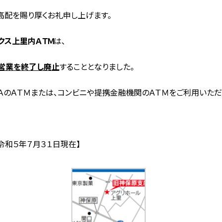
高配を賜り厚くお礼申し上げます。
クス上里内ＡＴＭ
は、
て営業を終了し廃止
することとなりました。
ＡのＡＴＭまたは、コンビニや提携金融機関のＡＴＭをご利用いただ
令和５年７月３１日現在】